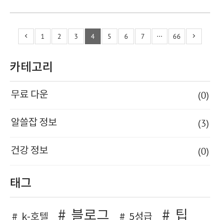
1
2
3
4
5
6
7
···
66
카테고리
(0)
무료 다운
(3)
알쓸잡 정보
(0)
건강 정보
태그
블로그
팁
k-호텔
5성급