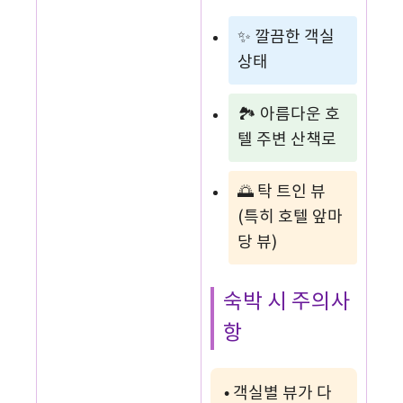
✨ 깔끔한 객실
상태
🏞️ 아름다운 호
텔 주변 산책로
🌅 탁 트인 뷰
(특히 호텔 앞마
당 뷰)
숙박 시 주의사
항
• 객실별 뷰가 다