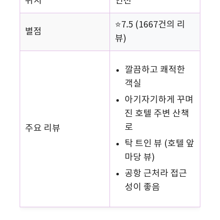
위치
인천
⭐7.5 (1667건의 리
별점
뷰)
깔끔하고 쾌적한
객실
아기자기하게 꾸며
진 호텔 주변 산책
로
주요 리뷰
탁 트인 뷰 (호텔 앞
마당 뷰)
공항 근처라 접근
성이 좋음