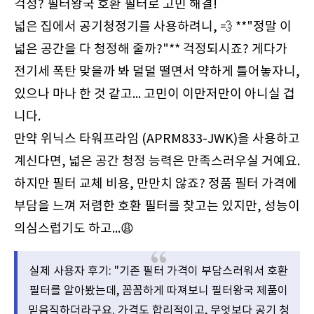
걱정? 필터왕국 호환 필터로 고민 해결!
넓은 집에서 공기청정기를 사용하려니, 💨 **"정말 이
넓은 공간을 다 청정해 줄까?"** 걱정되시죠? 게다가
전기세 폭탄 맞을까 봐 덜덜 떨면서 약하게 틀어놓자니,
있으나 마나 한 것 같고... 고민이 이만저만이 아니실 겁
니다.
만약 위닉스 타워프라임 (APRM833-JWK)을 사용하고
계신다면, 넓은 공간 청정 능력은 만족스러우실 거예요.
하지만 필터 교체 비용, 만만치 않죠? 정품 필터 가격에
부담을 느껴 저렴한 호환 필터를 찾고는 있지만, 성능이
의심스럽기도 하고...😩
실제 사용자 후기: "기존 필터 가격이 부담스러워서 호환
필터를 알아봤는데, 꼼꼼하게 따져보니 필터왕국 제품이
믿음직하더라구요. 가격도 합리적이고, 무엇보다 공기 청