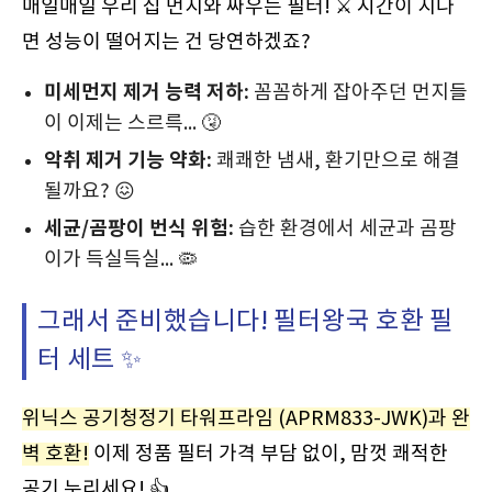
매일매일 우리 집 먼지와 싸우는 필터! ⚔️ 시간이 지나
면 성능이 떨어지는 건 당연하겠죠?
미세먼지 제거 능력 저하:
꼼꼼하게 잡아주던 먼지들
이 이제는 스르륵... 🤧
악취 제거 기능 약화:
쾌쾌한 냄새, 환기만으로 해결
될까요? 😖
세균/곰팡이 번식 위험:
습한 환경에서 세균과 곰팡
이가 득실득실... 🦠
그래서 준비했습니다! 필터왕국 호환 필
터 세트 ✨
위닉스 공기청정기 타워프라임 (APRM833-JWK)과 완
벽 호환!
이제 정품 필터 가격 부담 없이, 맘껏 쾌적한
공기 누리세요! 👍