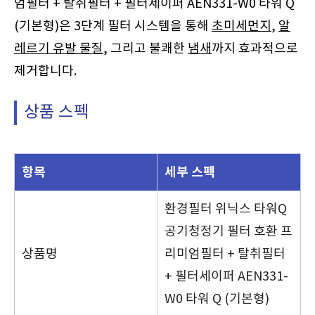
엄필터 + 탈취필터 + 필터세이퍼 AEN331-W0 타워 Q
(기본형)은 3단계 필터 시스템을 통해
초미세먼지
,
알
레르기 유발 물질
, 그리고 불쾌한
냄새
까지 효과적으로
제거합니다.
상품 스펙
항목
세부 스펙
환경필터 위닉스 타워Q
공기청정기 필터 호환 프
상품명
리미엄필터 + 탈취필터
+ 필터세이퍼 AEN331-
W0 타워 Q (기본형)